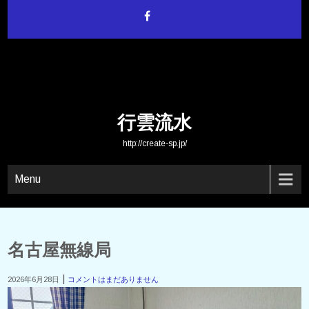
Skip
to
content
行雲流水
http://create-sp.jp/
Menu
名古屋無線局
|
2026年6月28日
コメントはまだありません