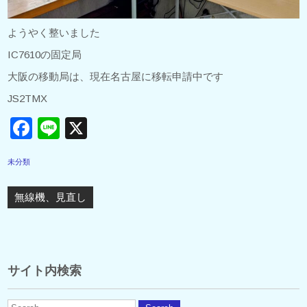
ようやく整いました
IC7610の固定局
大阪の移動局は、現在名古屋に移転申請中です
JS2TMX
F
Li
X
a
n
未分類
c
e
投
e
稿
無線機、見直し
b
ナ
ビ
o
ゲ
o
ー
サイト内検索
シ
k
ョ
ン