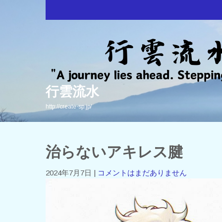
Skip
to
content
行雲流水
http://create-sp.jp/
治らないアキレス腱
2024年7月7日
|
コメントはまだありません