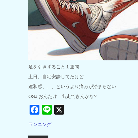
足を引きずること１週間
土日、自宅安静してたけど
違和感、、、というより痛みが治まらない
OSJ おんたけ 出走できんかな?
F
Li
X
a
n
ランニング
c
e
投