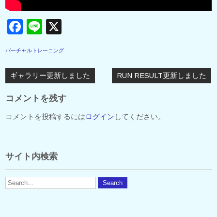
F
Li
X
a
n
バーチャルトレーニング
c
e
投
e
稿
ギャラリー更新しました
RUN RESULT更新しました
b
ナ
ビ
コメントを残す
o
ゲ
o
ー
コメントを投稿するには
ログイン
してください。
シ
k
ョ
ン
サイト内検索