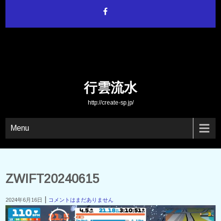
Skip
to
content
行雲流水
http://create-sp.jp/
Menu
ZWIFT20240615
|
2024年6月16日
コメントはまだありません