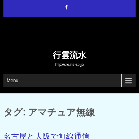
Skip
to
content
行雲流水
http://create-sp.jp/
Menu
タグ:
アマチュア無線
名古屋と大阪で無線通信