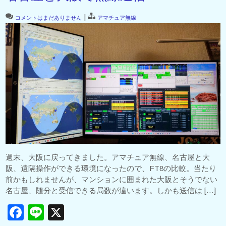
|
コメントはまだありません
アマチュア無線
週末、大阪に戻ってきました。アマチュア無線、名古屋と大
阪、遠隔操作ができる環境になったので、FT8の比較。当たり
前かもしれませんが、マンションに囲まれた大阪とそうでない
名古屋、随分と受信できる局数が違います。しかも送信は […]
F
Li
X